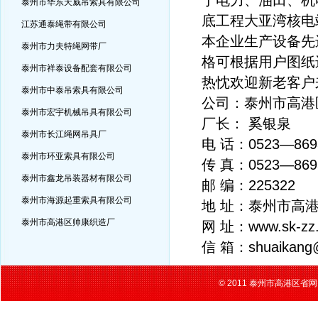
于电力、油田、机
泰州市华东天威吊索具有限公司
底工程大亚湾核电
江苏通泰绳带有限公司
本企业生产设备先
泰州市力夫特绳网带厂
格可根据用户图纸
泰州市祥泰设备配套有限公司
热忱欢迎新老客户
泰州市中泰吊索具有限公司
公司：泰州市高港
泰州市宏宇机械吊具有限公司
厂长： 奚银泉
泰州市长江绳网吊具厂
电 话：0523—869
泰州市环亚索具有限公司
传 真：0523—869
泰州市鑫龙吊装器材有限公司
邮 编：225322
泰州市海源起重索具有限公司
地 址：泰州市高
泰州市高港区帅康织造厂
网 址：
www.sk-zz
信 箱：
shuaikang
© 2011 泰州市高港区